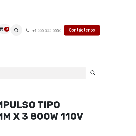
0
Contáctenos
+1 555-555-5556
MPULSO TIPO
M X 3 800W 110V