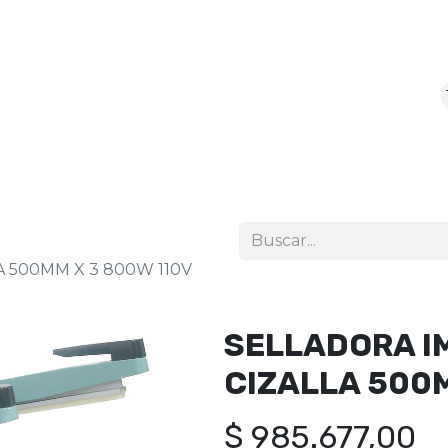
icio
Tienda
 500MM X 3 800W 110V
SELLADORA I
CIZALLA 500M
$
985.677,00