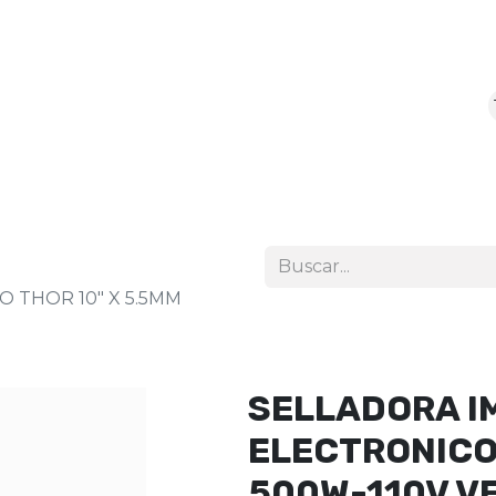
icio
Tienda
 THOR 10" X 5.5MM
SELLADORA I
ELECTRONICO 
500W-110V V