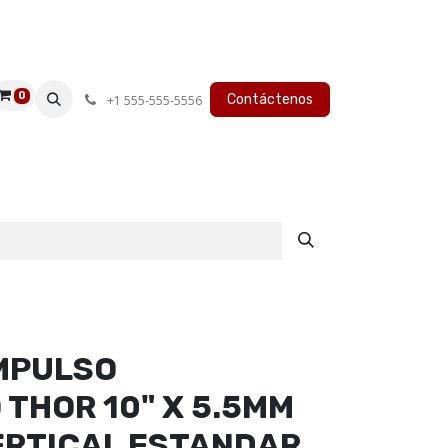
0
Contáctenos
+1 555-555-5556
MPULSO
THOR 10" X 5.5MM
ERTICAL ESTANDAR