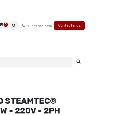
0
Contáctenos
+1 555-555-5556
O STEAMTEC®
W - 220V - 2PH