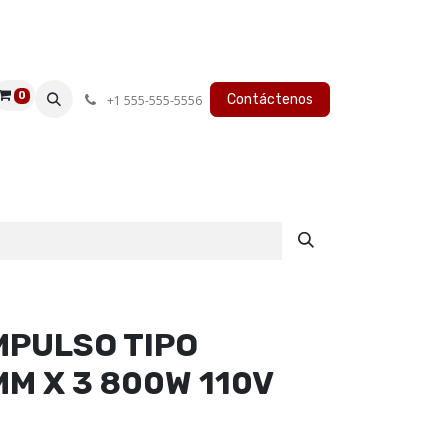
0
Contáctenos
+1 555-555-5556
MPULSO TIPO
M X 3 800W 110V