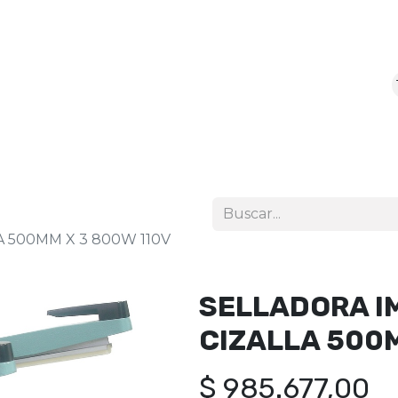
icio
Tienda
 500MM X 3 800W 110V
SELLADORA I
CIZALLA 500M
$
985.677,00